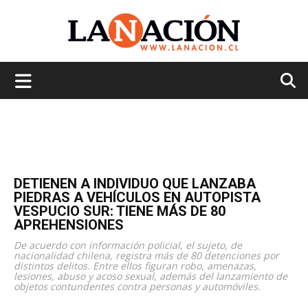
La
Nación
DETIENEN A INDIVIDUO QUE LANZABA
PIEDRAS A VEHÍCULOS EN AUTOPISTA
VESPUCIO SUR: TIENE MÁS DE 80
APREHENSIONES
De acuerdo con información policial, el sujeto, de
nacionalidad chilena, registra más de 80 detenciones por
distintos delitos. Entre ellos figuran robo, amenazas,
lesiones, abuso y acoso sexual, además del lanzamiento de
objetos contundentes contra personas y automóviles.