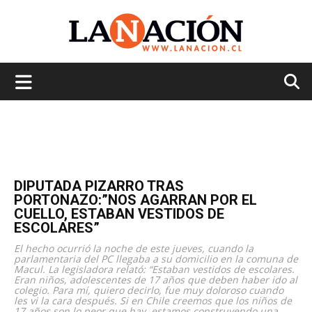
La
Nación
DIPUTADA PIZARRO TRAS
PORTONAZO:”NOS AGARRAN POR EL
CUELLO, ESTABAN VESTIDOS DE
ESCOLARES”
El hecho ocurrió la noche de este jueves, cuando la
parlamentaria del PC llegaba a su domicilio en la comuna de
Macul. La legisladora relató: “Estaban vestidos de escolares.
Eran niños, adolescentes de 17 años que deben haber ido al
colegio. Para mí, quiero decirlo, fue muy doloroso cuando
les vi la cara después. Si en Chile creemos que los niños de
17 años son lo peor que hay, estamos construyendo una