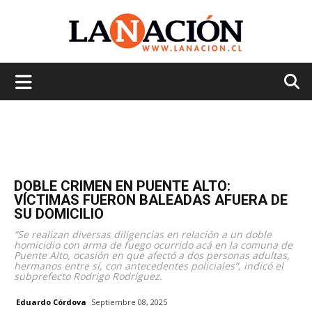
La
Nación
DOBLE CRIMEN EN PUENTE ALTO:
VÍCTIMAS FUERON BALEADAS AFUERA DE
SU DOMICILIO
“Se realizan diversas diligencias en relación a un doble
homicidio con arma de fuego ocurrido acá en la comuna de
Puente Alto, ocasión en que afectó a dos personas adultas,
hermanos entre sí, con antecedentes policiales”, indicó el
subprefecto Rodrigo Rodríguez.
Eduardo Córdova
Septiembre 08, 2025