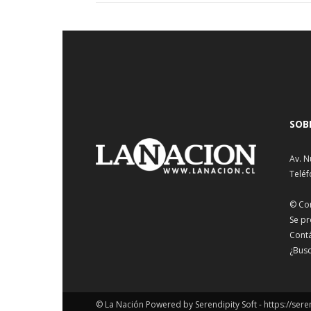
SOB
Av. N
Teléf
© Co
Se pr
Cont
¿Busc
© La Nación Powered by Serendipity Soft -
https://sere