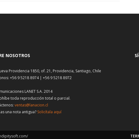
RE NOSOTROS
S
ueva Providencia 1850, of. 21, Providencia, Santiago, Chile
onos: +56 9 5218 8974 | +56 9 5218 8972
municaciones LANET S.A. 2014
ohíbe toda reproducción total o parcial.
áctenos:
ventas@lanacion.cl
as una nota antigua?
Solicítala aquí
ndipitysoft.com/
TER