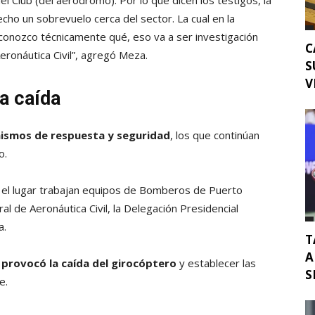
l Club (del aeródromo). Por lo que dicen los testigos, la
ho un sobrevuelo cerca del sector. La cual en la
conozco técnicamente qué, eso va a ser investigación
C
eronáutica Civil”, agregó Meza.
S
V
la caída
nismos de respuesta y seguridad
, los que continúan
o.
 el lugar trabajan equipos de Bomberos de Puerto
l de Aeronáutica Civil, la Delegación Presidencial
a.
T
A
 provocó la caída del girocóptero
y establecer las
S
e.