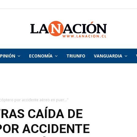
PINIÓN
ECONOMÍA
TRIUNFO
VANGUARDIA
La
Nación
cóptero por accidente aéreo en puer..."
RAS CAÍDA DE
POR ACCIDENTE