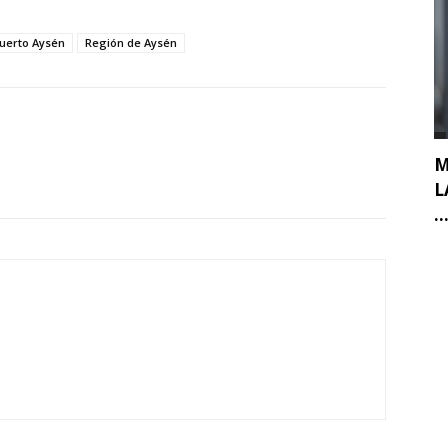
uerto Aysén
Región de Aysén
M
L
..