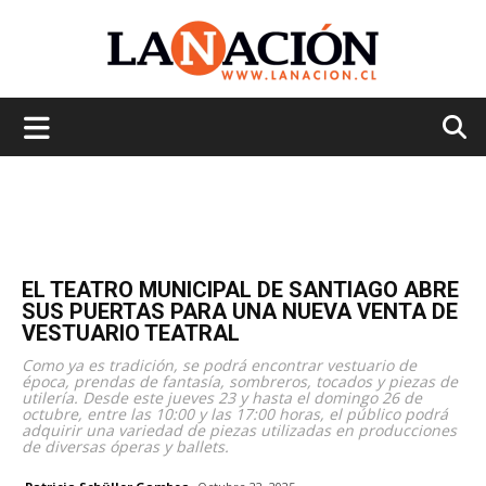
La
Nación
EL TEATRO MUNICIPAL DE SANTIAGO ABRE
SUS PUERTAS PARA UNA NUEVA VENTA DE
VESTUARIO TEATRAL
Como ya es tradición, se podrá encontrar vestuario de
época, prendas de fantasía, sombreros, tocados y piezas de
utilería. Desde este jueves 23 y hasta el domingo 26 de
octubre, entre las 10:00 y las 17:00 horas, el público podrá
adquirir una variedad de piezas utilizadas en producciones
de diversas óperas y ballets.