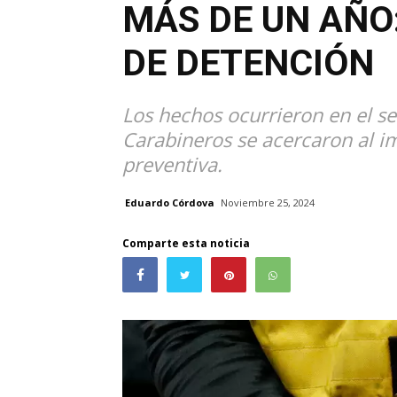
MÁS DE UN AÑO
DE DETENCIÓN
Los hechos ocurrieron en el se
Carabineros se acercaron al im
preventiva.
Eduardo Córdova
Noviembre 25, 2024
Comparte esta noticia