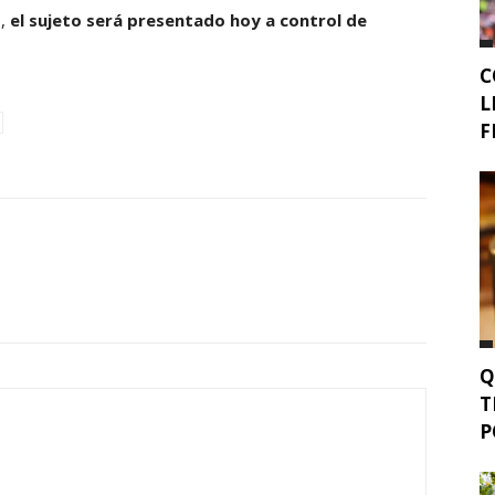
o,
el sujeto será presentado hoy a control de
C
L
F
Q
T
P