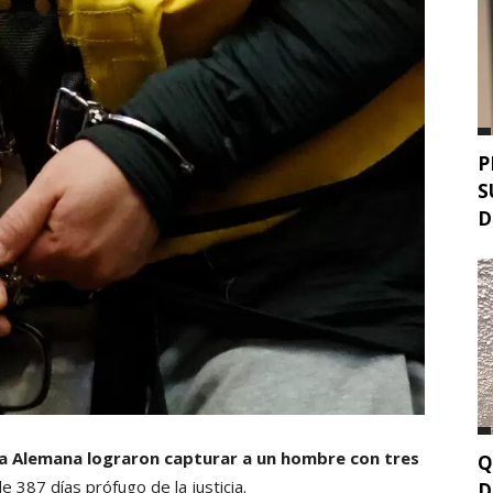
P
S
D
lla Alemana lograron capturar a un hombre con tres
Q
 387 días prófugo de la justicia.
D