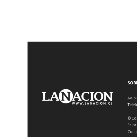
SOB
Av. N
Teléf
© Co
Se pr
Cont