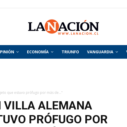
PINIÓN
ECONOMÍA
TRIUNFO
VANGUARDIA
La
Nación
ujeto que estuvo prófugo por más de..."
N VILLA ALEMANA
TUVO PRÓFUGO POR