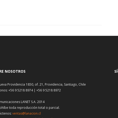
RE NOSOTROS
S
ueva Providencia 1850, of. 21, Providencia, Santiago, Chile
onos: +56 9 5218 8974 | +56 9 5218 8972
municaciones LANET S.A. 2014
ohíbe toda reproducción total o parcial.
áctenos:
ventas@lanacion.cl