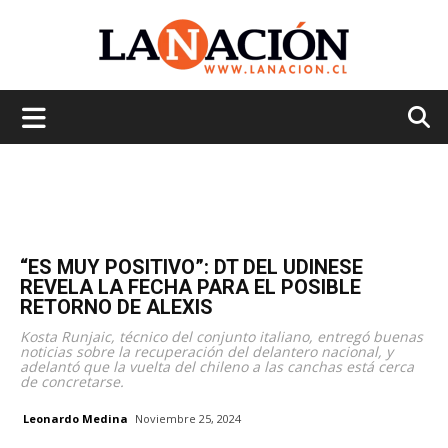
La
Nación
“ES MUY POSITIVO”: DT DEL UDINESE
REVELA LA FECHA PARA EL POSIBLE
RETORNO DE ALEXIS
Kosta Runjaic, técnico del conjunto italiano, entregó buenas
noticias sobre la recuperación del delantero nacional, y
adelantó que la vuelta del chileno a las canchas está cerca
de concretarse.
Leonardo Medina
Noviembre 25, 2024