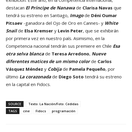
exhibición. Este año, en la Competencia internacional,
destacan
El Príncipe de Nanawa
de
Clarisa Navas
que
tendrá su estreno en Santiago,
Imago
de
Déni Oumar
Pitsaev
-ganadora del Ojo de Oro en Cannes- y
White
Snail
de
Elsa Kremser
y
Levin Peter
, que se exhibirán
por primera vez en nuestro país. Asimismo, en la
Competencia nacional tendrán sus premiere en Chile
Esa
otra selva blanca
de
Teresa Arredono
,
Nueve
diferentes matices de un mismo color
de
Carlos
Vásquez Méndez
y
Cobija
de
Pamela Pequeño
, por
último
La corazonada
de
Diego Soto
tendrá su estreno
en la capital en Fidocs.
SOURCE
Texto: La Nación/Foto: Cedidas
TAGS
cine
Fidocs
programación