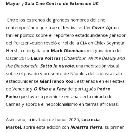
Mayor
y
Sala Cine Centro de Extensión UC
.
Entre los estrenos de grandes nombres del cine
contemporáneo que trae el festival están
Cover-Up
, un
thriller político sobre el reportero estadounidense ganador
del Pulitzer -quien reveló el rol de la CIA en Chile- Seymour
Hersh, co dirigida por
Mark Obenhaus
y la ganadora del
Oscar 2015
Laura Poitras
(
Citizenfour, All the Beauty and
the Bloodshed
);
Sotto le nuvole,
una meditación visual
sobre el pasado y presente de Nápoles del cineasta ítalo-
estadounidense
Gianfranco Rosi,
estrenada en el Festival
de Venecia; y
O Riso e a Faca
del portugués
Pedro
Pinho
que tuvo su premiere en Una cierta mirada de
Cannes y aborda el neocolonialismo en tierras africanas.
Asimismo, la invitada de honor 2025,
Lucrecia
Martel,
abrirá esta edición con
Nuestra tierra
, su primer