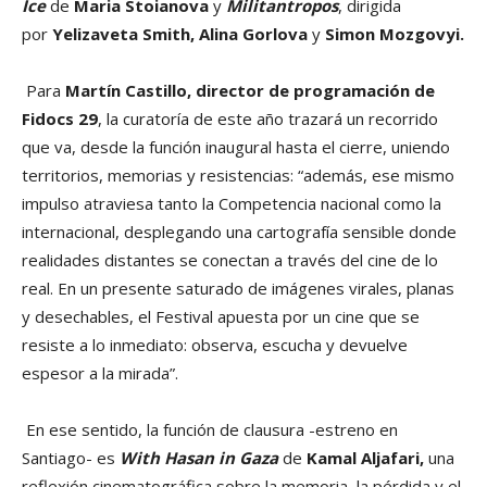
Ice
de
Maria Stoianova
y
Militantropos
, dirigida
por
Yelizaveta Smith, Alina Gorlova
y
Simon Mozgovyi.
Para
Martín Castillo, director de programación de
Fidocs 29
, la curatoría de este año trazará un recorrido
que va, desde la función inaugural hasta el cierre, uniendo
territorios, memorias y resistencias: “además, ese mismo
impulso atraviesa tanto la Competencia nacional como la
internacional, desplegando una cartografía sensible donde
realidades distantes se conectan a través del cine de lo
real. En un presente saturado de imágenes virales, planas
y desechables, el Festival apuesta por un cine que se
resiste a lo inmediato: observa, escucha y devuelve
espesor a la mirada”.
En ese sentido, la función de clausura -estreno en
Santiago- es
With Hasan in Gaza
de
Kamal Aljafari,
una
reflexión cinematográfica sobre la memoria, la pérdida y el