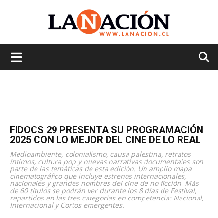
La
Nación
FIDOCS 29 PRESENTA SU PROGRAMACIÓN
2025 CON LO MEJOR DEL CINE DE LO REAL
Medioambiente, colonialismo, causa palestina, retratos
íntimos, cultura pop y nuevas narrativas documentales son
parte de las temáticas de esta edición. Un amplio mapa
cinematográfico que incluye estrenos internacionales,
nacionales y grandes nombres del cine de no ficción. Más
de 60 títulos se podrán ver durante los 8 días de Festival,
repartidos en las tres categorías en competencia: Nacional,
Internacional y Cortos emergentes.