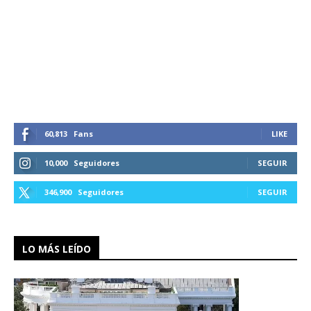
60,813
Fans
LIKE
10,000
Seguidores
SEGUIR
346,900
Seguidores
SEGUIR
LO MÁS LEÍDO