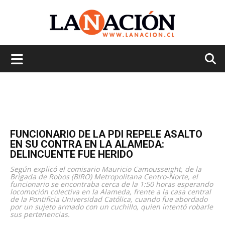
La
Nación
FUNCIONARIO DE LA PDI REPELE ASALTO
EN SU CONTRA EN LA ALAMEDA:
DELINCUENTE FUE HERIDO
Según explicó el comisario Mauricio Camousseight, de la
Brigada de Robos (BIRO) Metropolitana Centro-Norte, el
funcionario se encontraba cerca de la 1:50 horas esperando
locomoción colectiva en la Alameda, frente a la casa central
de la Pontificia Universidad Católica, cuando fue abordado
por un sujeto armado con un cuchillo, quien intentó robarle
sus pertenencias.