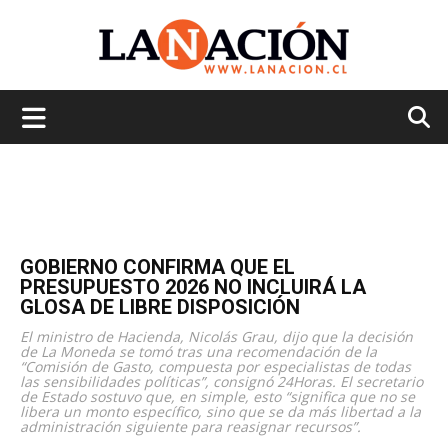
La
Nación
GOBIERNO CONFIRMA QUE EL
PRESUPUESTO 2026 NO INCLUIRÁ LA
GLOSA DE LIBRE DISPOSICIÓN
El ministro de Hacienda, Nicolás Grau, dijo que la decisión
de La Moneda se tomó tras una recomendación de la
“Comisión de Gasto, compuesta por especialistas de todas
las sensibilidades políticas”, consignó 24Horas. El secretario
de Estado sostuvo que, en simple, esto “significa que no se
libera un monto específico, sino que se da más libertad a la
administración siguiente para reasignar recursos”.