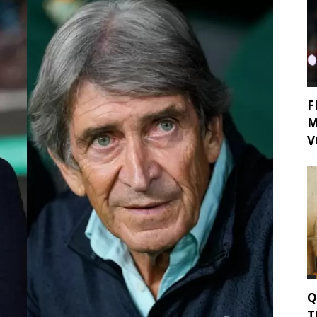
F
M
V
Q
T