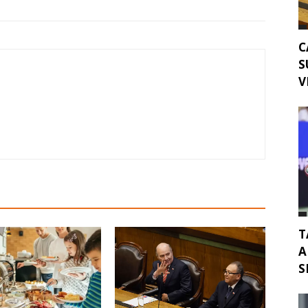
C
S
V
T
A
S