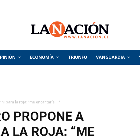
PINIÓN
ECONOMÍA
TRIUNFO
VANGUARDIA
La
Nación
i para la roja: “me encantaría ..."
RO PROPONE A
A LA ROJA: “ME