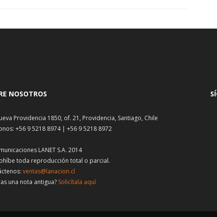
RE NOSOTROS
S
ueva Providencia 1850, of. 21, Providencia, Santiago, Chile
onos: +56 9 5218 8974 | +56 9 5218 8972
municaciones LANET S.A. 2014
ohíbe toda reproducción total o parcial.
áctenos:
ventas@lanacion.cl
as una nota antigua?
Solicítala aquí