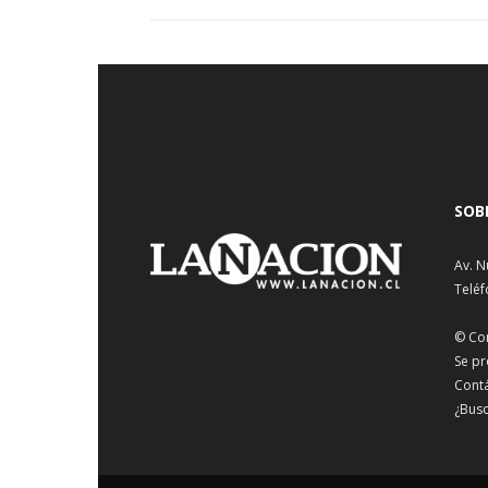
SOB
Av. N
Teléf
© Co
Se pr
Cont
¿Busc