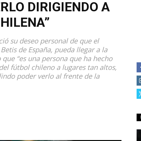
RLO DIRIGIENDO A
CHILENA”
ció su deseo personal de que el
 Betis de España, pueda llegar a la
 que “es una persona que ha hecho
del fútbol chileno a lugares tan altos,
ndo poder verlo al frente de la