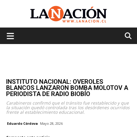
La
Nación
INSTITUTO NACIONAL: OVEROLES
BLANCOS LANZARON BOMBA MOLOTOV A
PERIODISTA DE RADIO BIOBÍO
Carabineros confirmó que el tránsito fue restablecido y que
la situación quedó controlada tras los desórdenes ocurridos
frente al establecimiento educacional.
Eduardo Córdova
Mayo 28, 2026