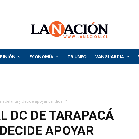
PINIÓN
ECONOMÍA
TRIUNFO
VANGUARDIA
La
Nación
e adelanta y decide apoyar candida..."
L DC DE TARAPACÁ
 DECIDE APOYAR