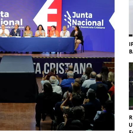
I
B
R
U
F