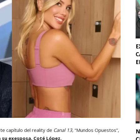
E
C
E
te capítulo del reality de
Canal 13,
“Mundos Opuestos”,
N
on su exesposa, Coté López.
C