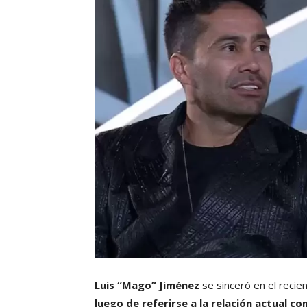
Luis “Mago” Jiménez
se sinceró en el recien
luego de referirse a la relación actual c