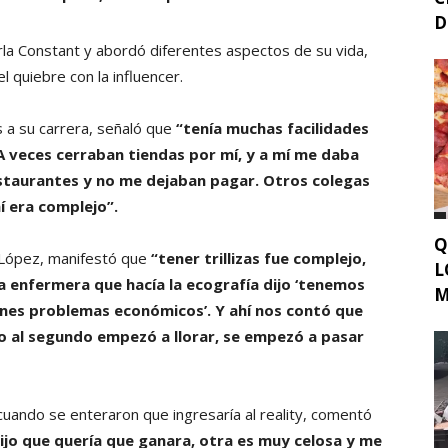
D
rla Constant y abordó diferentes aspectos de su vida,
el quiebre con la influencer.
s a su carrera, señaló que
“tenía muchas facilidades
 A veces cerraban tiendas por mí, y a mí me daba
restaurantes y no me dejaban pagar. Otros colegas
í era complejo”.
Q
 López, manifestó que
“tener trillizas fue complejo,
L
a enfermera que hacía la ecografía dijo ‘tenemos
M
enes problemas económicos’. Y ahí nos contó que
ero al segundo empezó a llorar, se empezó a pasar
cuando se enteraron que ingresaría al reality, comentó
dijo que quería que ganara, otra es muy celosa y me