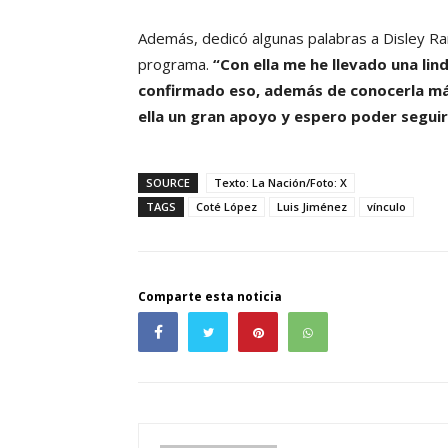
Además, dedicó algunas palabras a Disley Ra
programa.
“Con ella me he llevado una lin
confirmado eso, además de conocerla má
ella un gran apoyo y espero poder segui
SOURCE
Texto: La Nación/Foto: X
TAGS
Coté López
Luis Jiménez
vínculo
Comparte esta noticia