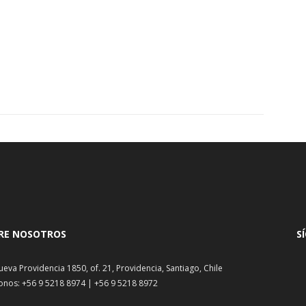
RE NOSOTROS
S
ueva Providencia 1850, of. 21, Providencia, Santiago, Chile
onos: +56 9 5218 8974 | +56 9 5218 8972