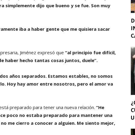
tra simplemente dijo que bueno y se fue. Son muy
D
I
uramente iba a haber gente que me quisiera sacar
C
mpresaria, Jiménez expresó que
“al principio fue difícil,
e haber hecho tantas cosas juntos, duele”.
a dos años separados. Estamos estables, no somos
lo. Hoy hay amor entre nosotros, pero el amor va
¿
está preparado para tener una nueva relación.
“He
C
ace poco no estaba preparado para mantener una
U
y no me cierro a conocer a alguien. Me siento mejor,