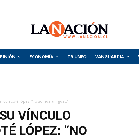
PINIÓN
ECONOMÍA
TRIUNFO
VANGUARDIA
La
Nación
ual con coté lópez: “no somos amigos..."
 SU VÍNCULO
TÉ LÓPEZ: “NO