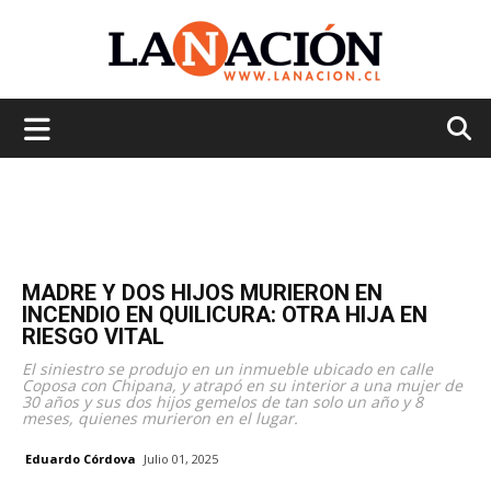
La
Nación
MADRE Y DOS HIJOS MURIERON EN
INCENDIO EN QUILICURA: OTRA HIJA EN
RIESGO VITAL
El siniestro se produjo en un inmueble ubicado en calle
Coposa con Chipana, y atrapó en su interior a una mujer de
30 años y sus dos hijos gemelos de tan solo un año y 8
meses, quienes murieron en el lugar.
Eduardo Córdova
Julio 01, 2025