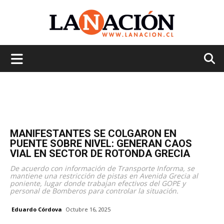
La
Nación
MANIFESTANTES SE COLGARON EN
PUENTE SOBRE NIVEL: GENERAN CAOS
VIAL EN SECTOR DE ROTONDA GRECIA
De acuerdo con información de Transporte Informa, se
mantiene una restricción de pistas en Avenida Grecia al
poniente, lugar donde trabajan efectivos del GOPE y
personal de Bomberos para controlar la situación.
Eduardo Córdova
Octubre 16, 2025