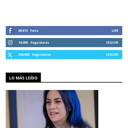
60,813
Fans
LIKE
10,000
Seguidores
SEGUIR
346,900
Seguidores
SEGUIR
LO MÁS LEÍDO