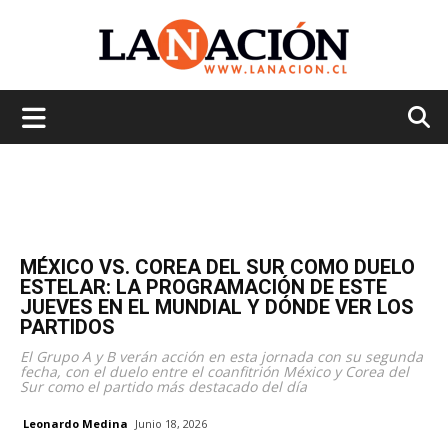
La
Nación
MÉXICO VS. COREA DEL SUR COMO DUELO
ESTELAR: LA PROGRAMACIÓN DE ESTE
JUEVES EN EL MUNDIAL Y DÓNDE VER LOS
PARTIDOS
El Grupo A y B verán acción en esta jornada con su segunda
fecha, con el duelo entre el coanfitrión México y Corea del
Sur como el partido más destacado del día
Leonardo Medina
Junio 18, 2026