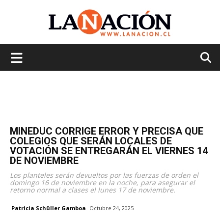
La
Nación
MINEDUC CORRIGE ERROR Y PRECISA QUE
COLEGIOS QUE SERÁN LOCALES DE
VOTACIÓN SE ENTREGARÁN EL VIERNES 14
DE NOVIEMBRE
Los planteles serán devueltos por las fuerzas de orden el
domingo 16 de noviembre en la noche, para asegurar el
retorno normal a clases el lunes 17 de noviembre.
Patricia Schüller Gamboa
Octubre 24, 2025