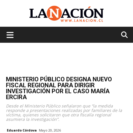
La
Nación
MINISTERIO PÚBLICO DESIGNA NUEVO
FISCAL REGIONAL PARA DIRIGIR
INVESTIGACIÓN POR EL CASO MARÍA
ERCIRA
Desde el Ministerio Público señalaron que “la medida
responde a presentaciones realizadas por familiares de la
víctima, quienes solicitaron que otra fiscalía regional
asumiera la investigación”.
Eduardo Córdova
Mayo 20, 2026