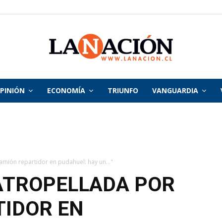
PINIÓN
ECONOMÍA
TRIUNFO
VANGUARDIA
La
Nación
mión repartidor en pudahuel: hay un..."
ATROPELLADA POR
TIDOR EN