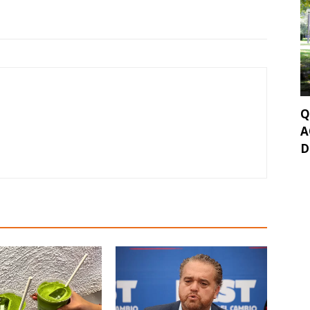
Q
A
D