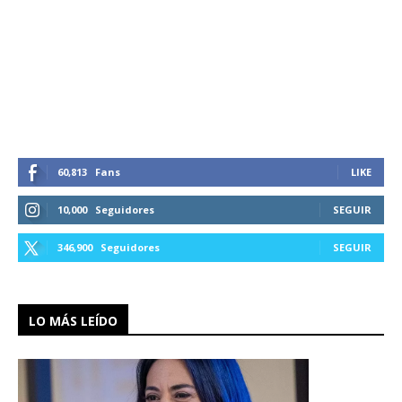
60,813
Fans
LIKE
10,000
Seguidores
SEGUIR
346,900
Seguidores
SEGUIR
LO MÁS LEÍDO