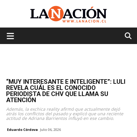
La
Nación
“MUY INTERESANTE E INTELIGENTE”: LULI
REVELA CUÁL ES EL CONOCIDO
PERIODISTA DE CHV QUE LLAMA SU
ATENCIÓN
Además, la exchica reality afirmó que actualmente dejó
atrás los conflictos del pasado y explicó que una reciente
actitud de Adriana Barrientos influyó en ese cambio.
Eduardo Córdova
Julio 06, 2026