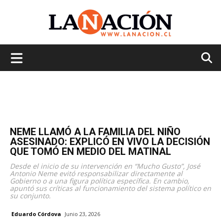
La
Nación
NEME LLAMÓ A LA FAMILIA DEL NIÑO
ASESINADO: EXPLICÓ EN VIVO LA DECISIÓN
QUE TOMÓ EN MEDIO DEL MATINAL
Desde el inicio de su intervención en “Mucho Gusto”, José
Antonio Neme evitó responsabilizar directamente al
Gobierno o a una figura política específica. En cambio,
apuntó sus críticas al funcionamiento del sistema político en
su conjunto.
Eduardo Córdova
Junio 23, 2026