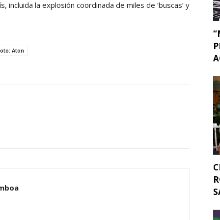
, incluida la explosión coordinada de miles de ‘buscas’ y
“
P
oto: Aton
A
C
R
amboa
S