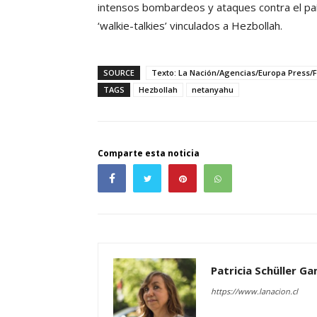
intensos bombardeos y ataques contra el país
‘walkie-talkies’ vinculados a Hezbollah.
SOURCE
Texto: La Nación/Agencias/Europa Press/F
TAGS
Hezbollah
netanyahu
Comparte esta noticia
Patricia Schüller G
https://www.lanacion.cl