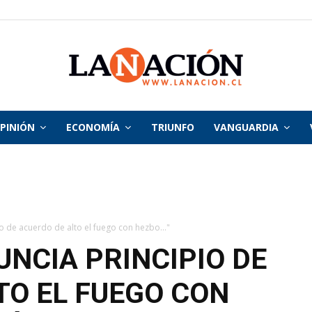
PINIÓN
ECONOMÍA
TRIUNFO
VANGUARDIA
La
Nación
o de acuerdo de alto el fuego con hezbo..."
NCIA PRINCIPIO DE
TO EL FUEGO CON