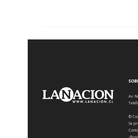
SOB
Av. N
Teléf
© Co
Se pr
Cont
¿Busc