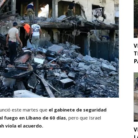
V
T
P
nunció este martes que
el gabinete de seguridad
al fuego en Líbano de 60 días
, pero que Israel
ah viola el acuerdo.
V
L