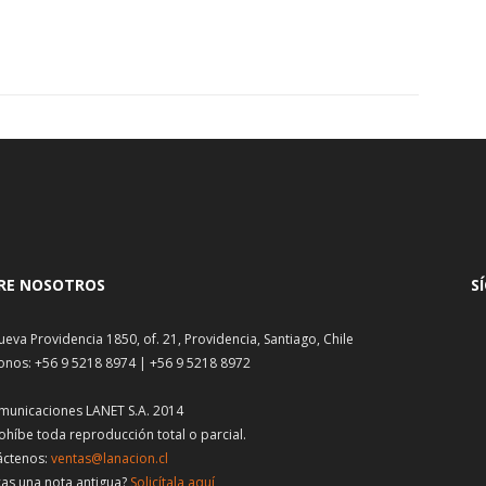
RE NOSOTROS
S
ueva Providencia 1850, of. 21, Providencia, Santiago, Chile
onos: +56 9 5218 8974 | +56 9 5218 8972
municaciones LANET S.A. 2014
ohíbe toda reproducción total o parcial.
áctenos:
ventas@lanacion.cl
as una nota antigua?
Solicítala aquí