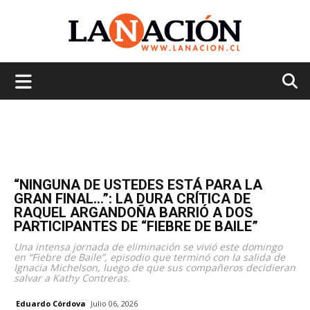
La
Nación
“NINGUNA DE USTEDES ESTÁ PARA LA
GRAN FINAL…”: LA DURA CRÍTICA DE
RAQUEL ARGANDOÑA BARRIÓ A DOS
PARTICIPANTES DE “FIEBRE DE BAILE”
Una intensa jornada de eliminación se vivió este domingo
en “Fiebre de Baile”, episodio que terminó con la salida de
Ignacia Michelson, luego de que sus compañeros decidieran
salvar a Kathy Contreras.
Eduardo Córdova
Julio 06, 2026