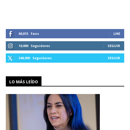
60,813
Fans
LIKE
10,000
Seguidores
SEGUIR
346,900
Seguidores
SEGUIR
LO MÁS LEÍDO