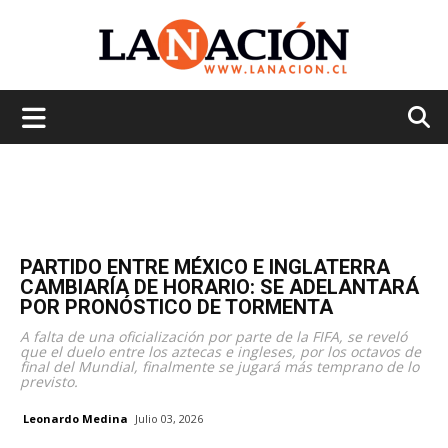
La
Nación
PARTIDO ENTRE MÉXICO E INGLATERRA
CAMBIARÍA DE HORARIO: SE ADELANTARÁ
POR PRONÓSTICO DE TORMENTA
A falta de una oficialización por parte de la FIFA, se reveló
que el duelo entre los aztecas e ingleses, por los octavos de
final del Mundial, finalmente se jugará más temprano de lo
previsto.
Leonardo Medina
Julio 03, 2026