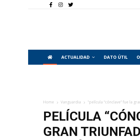
ACTUALIDAD
DATO ÚTIL
O
Home
Vanguardia
"película “cónclave” fue la gra
PELÍCULA “CÓN
GRAN TRIUNFAD