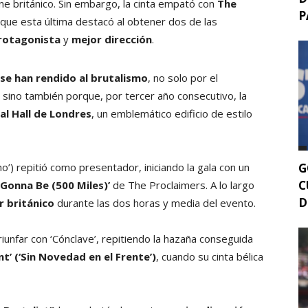
ne británico. Sin embargo, la cinta empató con
The
P
que esta última destacó al obtener dos de las
rotagonista
y
mejor dirección
.
se han rendido al brutalismo
, no solo por el
, sino también porque, por tercer año consecutivo, la
al Hall de Londres
, un emblemático edificio de estilo
G
’) repitió como presentador, iniciando la gala con un
C
m Gonna Be (500 Miles)’
de The Proclaimers. A lo largo
D
 británico
durante las dos horas y media del evento.
riunfar con ‘Cónclave’, repitiendo la hazaña conseguida
t’ (‘Sin Novedad en el Frente’)
, cuando su cinta bélica