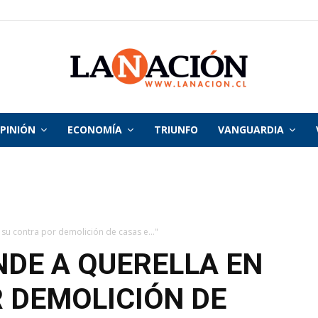
PINIÓN
ECONOMÍA
TRIUNFO
VANGUARDIA
La
Nación
su contra por demolición de casas e..."
DE A QUERELLA EN
 DEMOLICIÓN DE