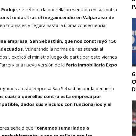
P
n Poduje
, se refirió a la querella presentada en su contra
econstruidas tras el megaincendio en Valparaíso de
en tribunales y llegará hasta la última consecuencia.
una empresa, San Sebastián, que nos construyó 150
 adecuados
, Vulnerando la norma de resistencia al
dos”, explicó el ministro luego de participar este viernes
Farren- una nueva versión de la
feria inmobiliaria Expo
G
C
llegamos a esta empresa San Sebastián por la denuncia
D
s cuatro querellas contra esta empresa por
mpatible, dados sus vínculos con funcionarios y el
tores señaló que
“tenemos sumariados a
y, probablemente, a eso se refiere con las