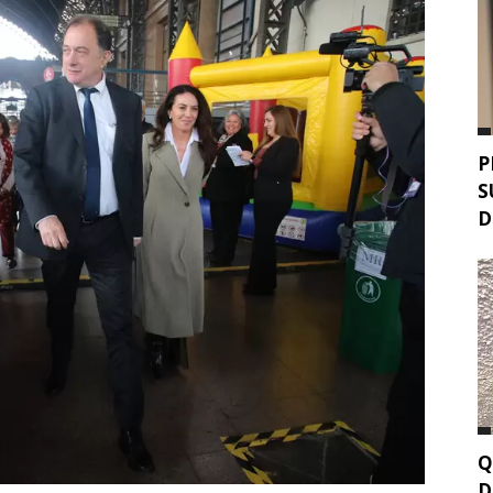
P
S
D
Q
D