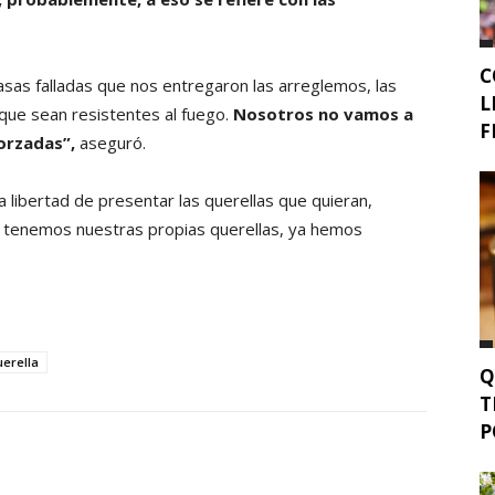
C
sas falladas que nos entregaron las arreglemos, las
L
que sean resistentes al fuego.
Nosotros no vamos a
F
orzadas”,
aseguró.
la libertad de presentar las querellas que quieran,
 tenemos nuestras propias querellas, ya hemos
uerella
Q
T
P