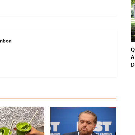
amboa
Q
A
D