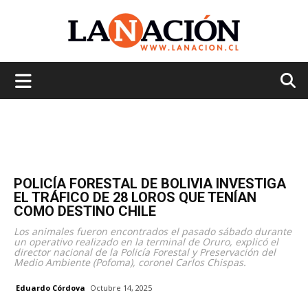
La
Nación
POLICÍA FORESTAL DE BOLIVIA INVESTIGA
EL TRÁFICO DE 28 LOROS QUE TENÍAN
COMO DESTINO CHILE
Los animales fueron encontrados el pasado sábado durante
un operativo realizado en la terminal de Oruro, explicó el
director nacional de la Policía Forestal y Preservación del
Medio Ambiente (Pofoma), coronel Carlos Chispas.
Eduardo Córdova
Octubre 14, 2025