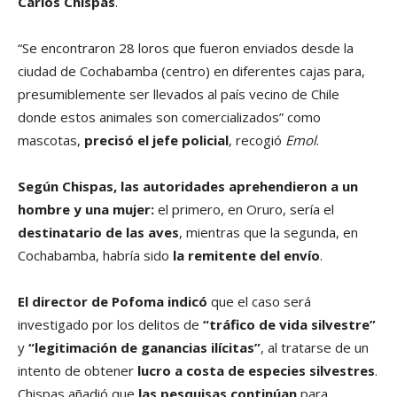
Carlos Chispas
.
“Se encontraron 28 loros que fueron enviados desde la
ciudad de Cochabamba (centro) en diferentes cajas para,
presumiblemente ser llevados al país vecino de Chile
donde estos animales son comercializados” como
mascotas,
precisó el jefe policial
, recogió
Emol
.
Según Chispas, las autoridades aprehendieron a un
hombre y una mujer:
el primero, en Oruro, sería el
destinatario de las aves
, mientras que la segunda, en
Cochabamba, habría sido
la remitente del envío
.
El director de Pofoma indicó
que el caso será
investigado por los delitos de
“tráfico de vida silvestre”
y
“legitimación de ganancias ilícitas”
, al tratarse de un
intento de obtener
lucro a costa de especies silvestres
.
Chispas añadió que
las pesquisas continúan
para