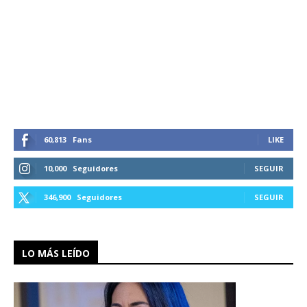
60,813
Fans
LIKE
10,000
Seguidores
SEGUIR
346,900
Seguidores
SEGUIR
LO MÁS LEÍDO