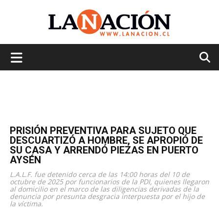
La
Nación
PRISIÓN PREVENTIVA PARA SUJETO QUE
DESCUARTIZÓ A HOMBRE, SE APROPIÓ DE
SU CASA Y ARRENDÓ PIEZAS EN PUERTO
AYSÉN
L.A.L.F. fue detenido cerca de las 14:00 horas del 10 de
octubre de 2025 por funcionarios de la PDI, quienes llegaron
al domicilio en el marco de las diligencias derivadas de la
denuncia por presunta desgracia interpuesta por el hijo de
la víctima.