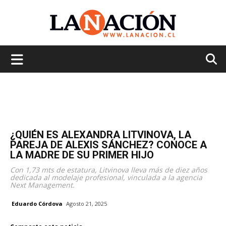
La
Nación
¿QUIÉN ES ALEXANDRA LITVINOVA, LA
PAREJA DE ALEXIS SÁNCHEZ? CONOCE A
LA MADRE DE SU PRIMER HIJO
Con 1,73 mts de estatura, Litvinova lleva más de diez años
dedicada al modelaje profesional, vinculada a la agencia
Next Management.
Eduardo Córdova
Agosto 21, 2025