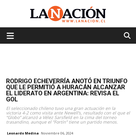
La
Nación
RODRIGO ECHEVERRÍA ANOTÓ EN TRIUNFO
QUE LE PERMITIÓ A HURACÁN ALCANZAR
EL LIDERATO EN ARGENTINA: REVISA EL
GOL
El seleccionado chileno tuvo una gran actuación en la
victoria 4-2 como visita ante Newell’s, resultado con el que el
“Globo” alcanzó a Vélez Sarsfield en la cima del torneo
trasandino, aunque el “Fortín” tiene un partido menos.
Leonardo Medina
Noviembre 06, 2024