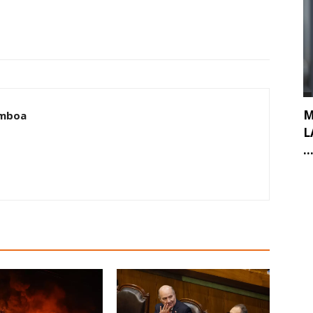
M
amboa
L
..