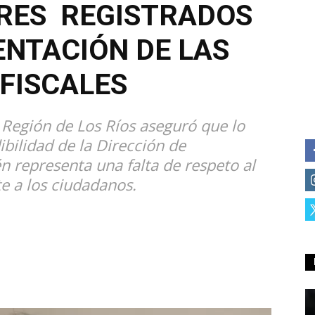
ORES REGISTRADOS
NTACIÓN DE LAS
FISCALES
 Región de Los Ríos aseguró que lo
ibilidad de la Dirección de
n representa una falta de respeto al
e a los ciudadanos.