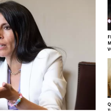
F
M
V
Q
T