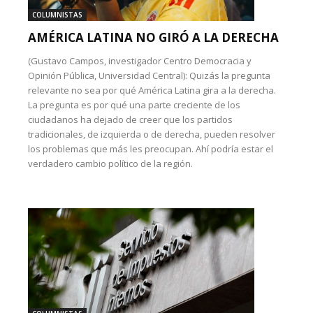
COLUMNISTAS
AMÉRICA LATINA NO GIRÓ A LA DERECHA
(Gustavo Campos, investigador Centro Democracia y
Opinión Pública, Universidad Central): Quizás la pregunta
relevante no sea por qué América Latina gira a la derecha.
La pregunta es por qué una parte creciente de los
ciudadanos ha dejado de creer que los partidos
tradicionales, de izquierda o de derecha, pueden resolver
los problemas que más les preocupan. Ahí podría estar el
verdadero cambio político de la región.