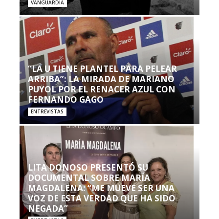
VANGUARDIA
“LA U TIENE PLANTEL PARA PELEAR
ARRIBA”: LA MIRADA DE MARIANO
PUYOL POR EL RENACER AZUL CON
FERNANDO GAGO
ENTREVISTAS
LITA DONOSO PRESENTÓ SU
DOCUMENTAL SOBRE MARÍA
MAGDALENA: “ME MUEVE SER UNA
VOZ DE ESTA VERDAD QUE HA SIDO
NEGADA”