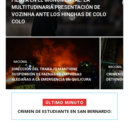
MULTITUDINARIA PRESENTACIÓN DE
VOZINHA ANTE LOS HINCHAS DE COLO
COLO
NACIONAL
NACIONAL
DIRECCIÓN DEL TRABAJO MANTIENE
SUSPENSIÓN DE FAENAS DE EMPRESAS
CRIMEN DE 
ALEDAÑAS A LA EMERGENCIA EN QUILICURA
DETIENEN A
ÚLTIMO MINUTO
CRIMEN DE ESTUDIANTE EN SAN BERNARDO:
FIESTA EN EL MONUMENTAL: LA
MULTITUDINARIA PRESENTACIÓ...
DETIENEN AL PRES...