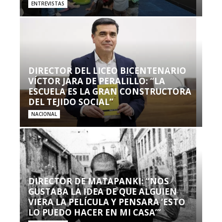
ENTREVISTAS
DIRECTOR DEL LICEO BICENTENARIO
VÍCTOR JARA DE PERALILLO: “LA
ESCUELA ES LA GRAN CONSTRUCTORA
DEL TEJIDO SOCIAL”
NACIONAL
DIRECTOR DE MATAPANKI: “NOS
GUSTABA LA IDEA DE QUE ALGUIEN
VIERA LA PELÍCULA Y PENSARA ‘ESTO
LO PUEDO HACER EN MI CASA’”