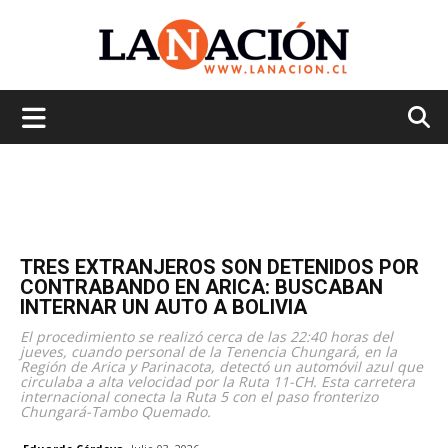
La
Nación
TRES EXTRANJEROS SON DETENIDOS POR
CONTRABANDO EN ARICA: BUSCABAN
INTERNAR UN AUTO A BOLIVIA
El procedimiento se realizó cerca de las 22:40 horas del
jueves, cuando personal de la Tenencia Chungará, en la
Región de Arica y Parinacota, detectó un automóvil azul que
circulaba a alta velocidad por la Ruta 11-CH. Esta carretera
internacional conecta la Ruta 5 con el paso fronterizo
Chungará-Tambo Quemado.