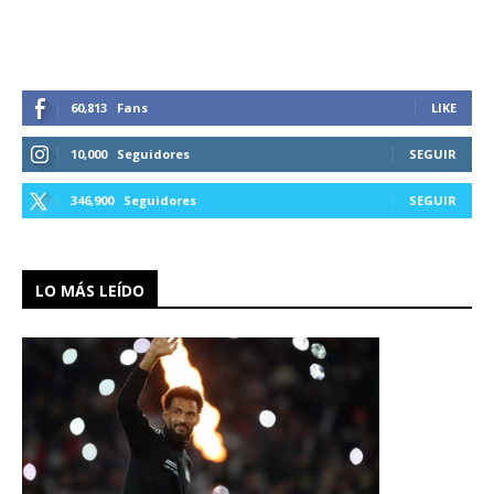
60,813
Fans
LIKE
10,000
Seguidores
SEGUIR
346,900
Seguidores
SEGUIR
LO MÁS LEÍDO