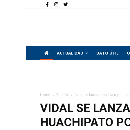
ACTUALIDAD
DATO ÚTIL
O
Home
Triunfo
"vidal se lanza contra la u y huach
VIDAL SE LANZA
HUACHIPATO PO