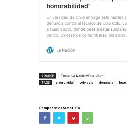
SOURCE
Texto: La Nación/Foto: Aton
TAGS
arturo vidal
colo colo
denuncia
huac
Comparte esta noticia