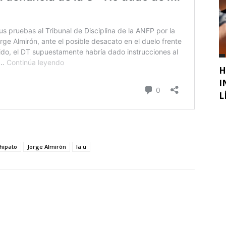
H
I
L
hipato
Jorge Almirón
la u