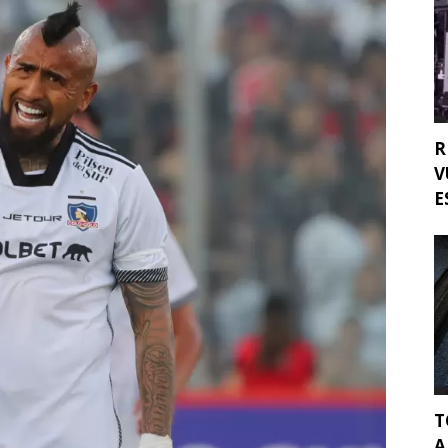
R
V
E
T
A