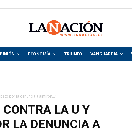
PINIÓN
ECONOMÍA
TRIUNFO
VANGUARDIA
La
Nación
ipato por la denuncia a almirón..."
 CONTRA LA U Y
R LA DENUNCIA A