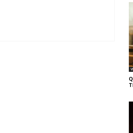
V
Q
T