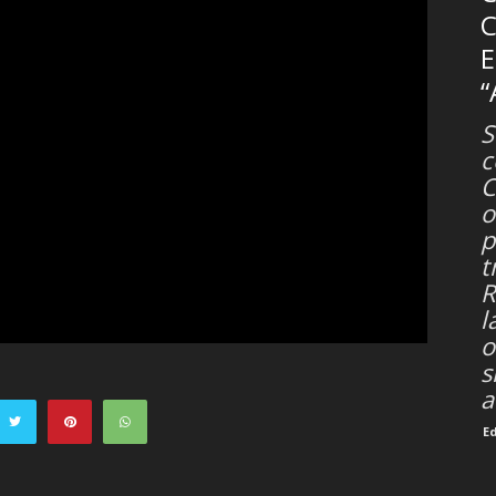
C
“
S
c
C
o
p
t
R
l
o
s
a
E