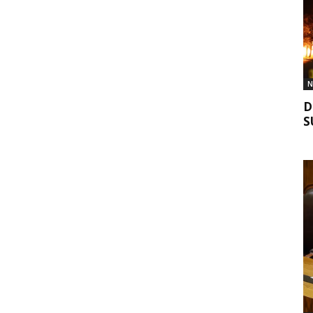
N
D
S