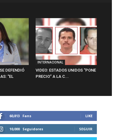
INTERNACIONAL
SE DEFENDIÓ
VIDEO: ESTADOS UNIDOS “PONE
AS: “EL
PRECIO” A LA C...
60,813
Fans
LIKE
10,000
Seguidores
SEGUIR