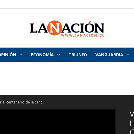
OPINIÓN
ECONOMÍA
TRIUNFO
VANGUARDIA
La
Nación
el centenario de la cant...
V
H
C