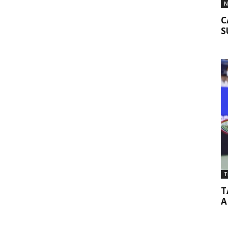
N
C
S
T
T
A