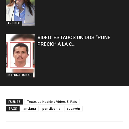
TRIUNFO
VIDEO: ESTADOS UNIDOS “PONE
PRECIO” A LA C...
INTERNACIONAL
FUENTE
Texto: La Nación / Video: El País
TAGS
anciana
pensilvania
socavón