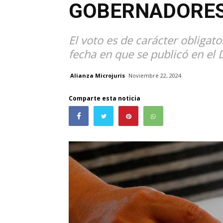
GOBERNADORES
El voto es de carácter obligat
fecha en que se publicó en el D
Alianza Microjuris
Noviembre 22, 2024
Comparte esta noticia