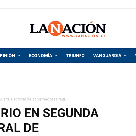
PINIÓN
ECONOMÍA
TRIUNFO
VANGUARDIA
La
Nación
uelta electoral de gobernadores regi..."
RIO EN SEGUNDA
RAL DE