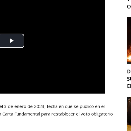
C
D
S
E
l 3 de enero de 2023, fecha en que se publicó en el
la Carta Fundamental para restablecer el voto obligatorio