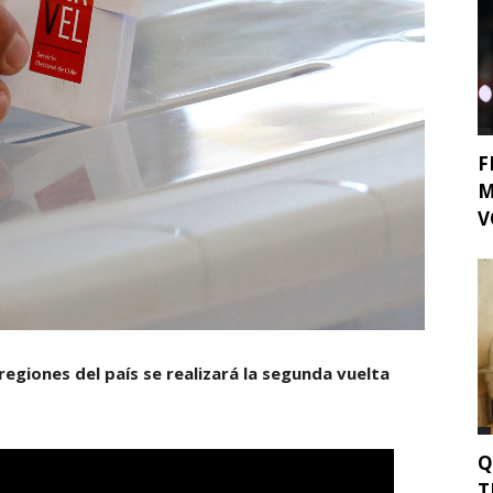
F
M
V
egiones del país se realizará la segunda vuelta
Q
T