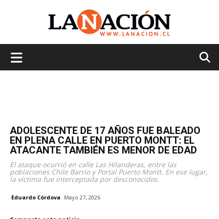
La
Nación
ADOLESCENTE DE 17 AÑOS FUE BALEADO
EN PLENA CALLE EN PUERTO MONTT: EL
ATACANTE TAMBIÉN ES MENOR DE EDAD
El ataque ocurrió en calle Las Hilanderas, entre las
poblaciones Chile Barrio y Portal Puerto Montt. En ese lugar,
la víctima fue interceptada por desconocidos.
Eduardo Córdova
Mayo 27, 2026