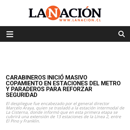
La
Nación
CARABINEROS INICIÓ MASIVO
COPAMIENTO EN ESTACIONES DEL METRO
Y PARADEROS PARA REFORZAR
SEGURIDAD
El despliegue fue encabezado por el general director
Marcelo Araya, quien se trasladó a la estación intermodal de
La Cisterna, donde informó que en esta primera etapa se
cubrirá una extensión de 13 estaciones de la Línea 2, entre
El Pino y Franklin.