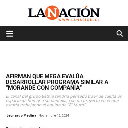
La
Nación
AFIRMAN QUE MEGA EVALÚA
DESARROLLAR PROGRAMA SIMILAR A
“MORANDÉ CON COMPAÑÍA”
El canal del grupo Bethia tendría pensado traer de vuelta un
espacio de humor a su pantalla, con un proyecto en el que
estaría trabajando el equipo de “El Muro”.
Leonardo Medina
Noviembre 15, 2024