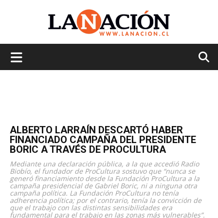
La
Nación
ALBERTO LARRAÍN DESCARTÓ HABER
FINANCIADO CAMPAÑA DEL PRESIDENTE
BORIC A TRAVÉS DE PROCULTURA
Mediante una declaración pública, a la que accedió Radio
Biobío, el fundador de ProCultura sostuvo que “nunca se
generó financiamiento desde la Fundación ProCultura a la
campaña presidencial de Gabriel Boric, ni a ninguna otra
campaña política. La Fundación ProCultura no tenía
adherencia política; por el contrario, tenía la convicción de
que el trabajo con las distintas sensibilidades era
fundamental para el trabajo en las zonas más vulnerables”.