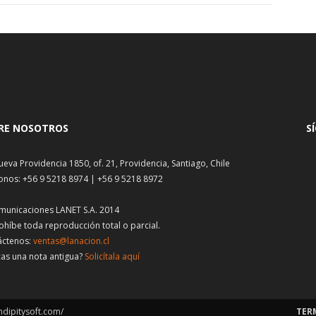
RE NOSOTROS
S
ueva Providencia 1850, of. 21, Providencia, Santiago, Chile
onos: +56 9 5218 8974 | +56 9 5218 8972
municaciones LANET S.A. 2014
ohíbe toda reproducción total o parcial.
áctenos:
ventas@lanacion.cl
as una nota antigua?
Solicítala aquí
ndipitysoft.com/
TER