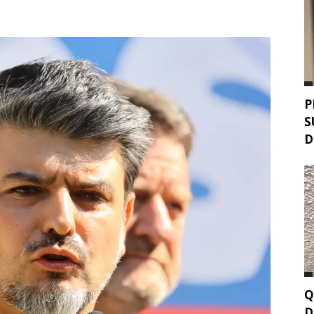
P
S
D
Q
D