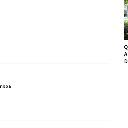
Q
A
D
amboa