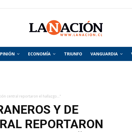
PINIÓN
ECONOMÍA
TRIUNFO
VANGUARDIA
La
Nación
ión central reportaron el hallazgo..."
RANEROS Y DE
TRAL REPORTARON