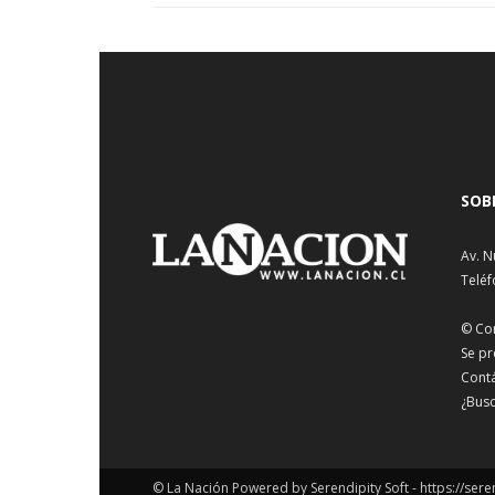
SOB
Av. N
Teléf
© Co
Se pr
Cont
¿Busc
© La Nación Powered by Serendipity Soft -
https://sere