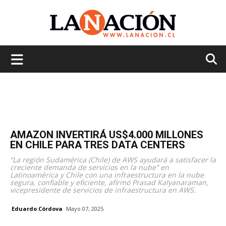
La
Nación
AMAZON INVERTIRÁ US$4.000 MILLONES
EN CHILE PARA TRES DATA CENTERS
“La región Sudamérica (Chile) de AWS ayudará a satisfacer la
creciente demanda de servicios en la nube” en
Latinoamérica y Chile con una infraestructura en la nube
segura, confiable y eficiente, afirmó Prasad Kalyanaraman,
vicepresidente de servicios de infraestructura en AWS.
Eduardo Córdova
Mayo 07, 2025