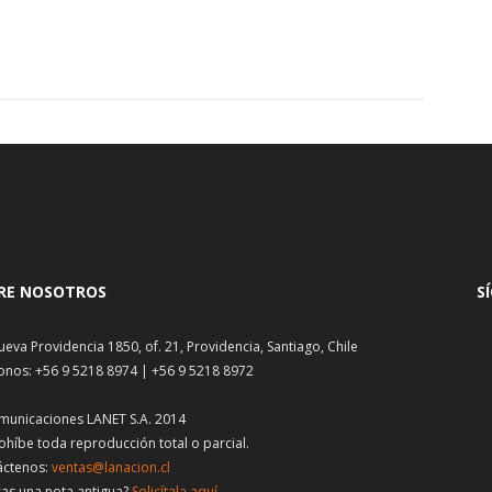
RE NOSOTROS
S
ueva Providencia 1850, of. 21, Providencia, Santiago, Chile
onos: +56 9 5218 8974 | +56 9 5218 8972
municaciones LANET S.A. 2014
ohíbe toda reproducción total o parcial.
áctenos:
ventas@lanacion.cl
as una nota antigua?
Solicítala aquí