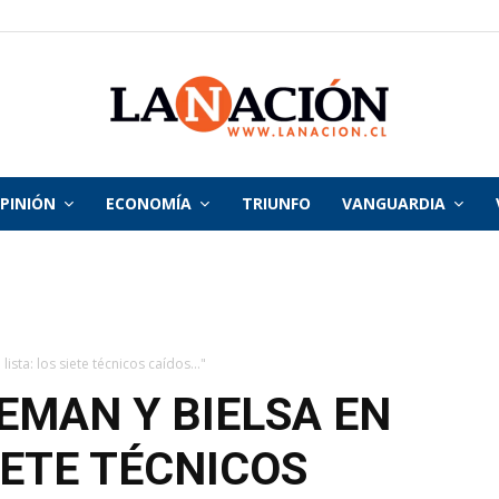
PINIÓN
ECONOMÍA
TRIUNFO
VANGUARDIA
La
Nación
ista: los siete técnicos caídos..."
EMAN Y BIELSA EN
SIETE TÉCNICOS