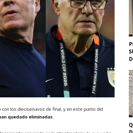
P
S
D
 con los dieciseisavos de final, y en este punto del
 han quedado eliminadas
.
Q
D