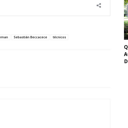
oeman
Sebastián Beccacece
técnicos
Q
A
D