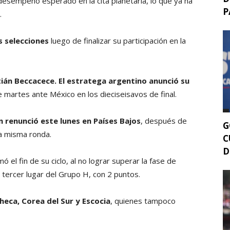
desempeño esperado en la cita planetaria, lo que ya ha
P
.
s selecciones
luego de finalizar su participación en la
ián Beccacece. El estratega argentino anunció su
te martes ante México en los dieciseisavos de final.
renunció este lunes en Países Bajos
, después de
G
a misma ronda.
C
D
 el fin de su ciclo, al no lograr superar la fase de
l tercer lugar del Grupo H, con 2 puntos.
heca, Corea del Sur y Escocia
, quienes tampoco