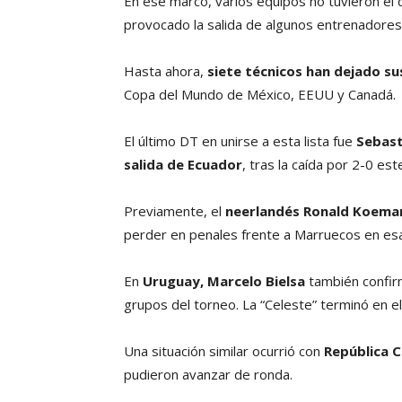
En ese marco, varios equipos no tuvieron el 
provocado la salida de algunos entrenadores
Hasta ahora,
siete técnicos han dejado su
Copa del Mundo de México, EEUU y Canadá.
El último DT en unirse a esta lista fue
Sebast
salida de Ecuador
, tras la caída por 2-0 es
Previamente, el
neerlandés Ronald Koeman 
perder en penales frente a Marruecos en es
En
Uruguay, Marcelo Bielsa
también confirmó
grupos del torneo. La “Celeste” terminó en e
Una situación similar ocurrió con
República C
pudieron avanzar de ronda.