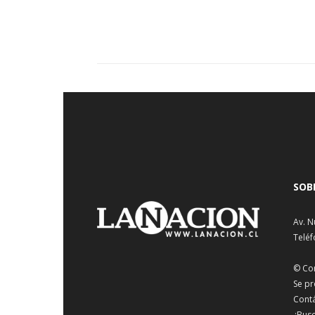
SOB
Av. N
Teléf
© Co
Se pr
Cont
¿Busc