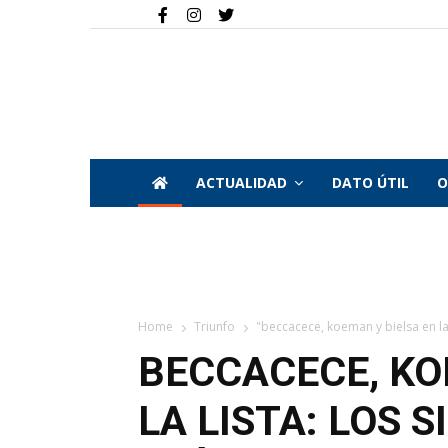
ACTUALIDAD
DATO ÚTIL
O
Home
Triunfo
"beccacece, koeman y bielsa en la l
BECCACECE, KO
LA LISTA: LOS 