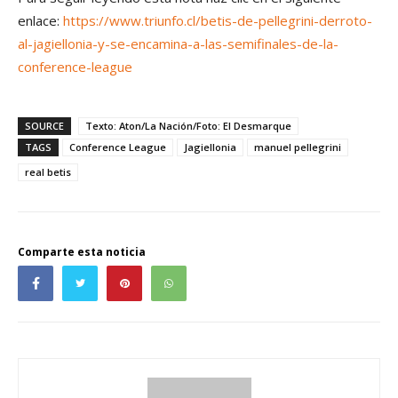
enlace:
https://www.triunfo.cl/betis-de-pellegrini-derroto-
al-jagiellonia-y-se-encamina-a-las-semifinales-de-la-
conference-league
SOURCE
Texto: Aton/La Nación/Foto: El Desmarque
TAGS
Conference League
Jagiellonia
manuel pellegrini
real betis
Comparte esta noticia