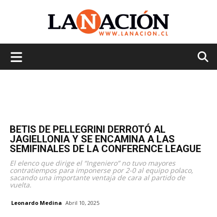
La
Nación
BETIS DE PELLEGRINI DERROTÓ AL
JAGIELLONIA Y SE ENCAMINA A LAS
SEMIFINALES DE LA CONFERENCE LEAGUE
El elenco que dirige el “Ingeniero” no tuvo mayores
contratiempos para imponerse por 2-0 al equipo polaco,
sacando una importante ventaja de cara al partido de
vuelta.
Leonardo Medina
Abril 10, 2025