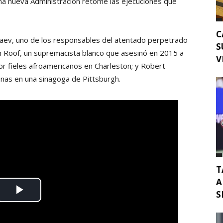
a nueva Administración retome las ejecuciones que
C
aev, uno de los responsables del atentado perpetrado
S
n Roof, un supremacista blanco que asesinó en 2015 a
V
or fieles afroamericanos en Charleston; y Robert
nas en una sinagoga de Pittsburgh.
T
A
S