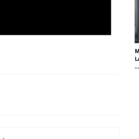
M
L
..