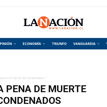
PINIÓN
ECONOMÍA
TRIUNFO
VANGUARDIA
La
Nación
rte a 37 de los 40 condenados..."
A PENA DE MUERTE
0 CONDENADOS