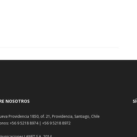
RE NOSOTROS
S
ueva Providencia 1850, of. 21, Providencia, Santiago, Chile
onos: +56 9 5218 8974 | +56 9 5218 8972
municaciones LANET S.A. 2014