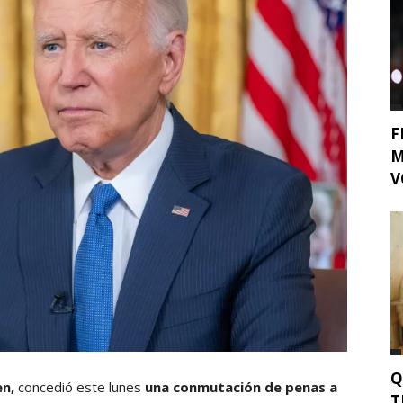
F
M
V
Q
en,
concedió este lunes
una conmutación de penas a
T