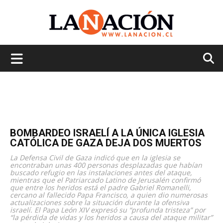
La
Nación
BOMBARDEO ISRAELÍ A LA ÚNICA IGLESIA
CATÓLICA DE GAZA DEJA DOS MUERTOS
La Defensa Civil de Gaza indicó que en la iglesia se
encontraban unas 400 personas desplazadas que habían
buscado refugio en las instalaciones antes del ataque,
mientras que el Patriarcado Latino de Jerusalén confirmó
que entre los heridos está el padre Gabriel Romanelli,
cercano al fallecido Papa Francisco, a quien dio numerosas
actualizaciones sobre la situación durante la ofensiva
israelí. El Papa León XIV expresó su “profunda tristeza” por
“la pérdida de vidas y los heridos a causa del ataque militar”