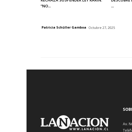
“NO...
...
Patricia Schüller Gamboa
Octubre 27, 2025
SOB
Av. N
Teléf