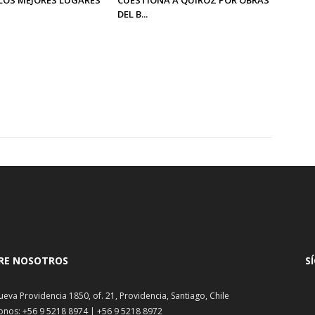
DEL B...
RE NOSOTROS
S
ueva Providencia 1850, of. 21, Providencia, Santiago, Chile
onos: +56 9 5218 8974 | +56 9 5218 8972