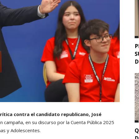
P
S
D
crítica contra el candidato republicano, José
n campaña, en su discurso por la Cuenta Pública 2025
Q
ñas y Adolescentes.
D