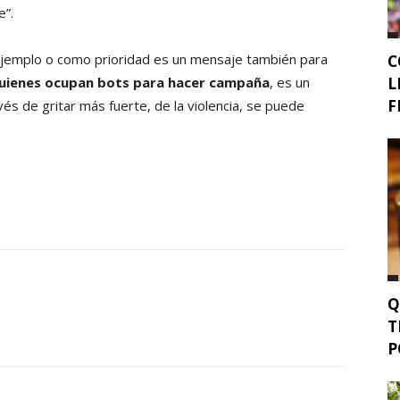
e”.
jemplo o como prioridad es un mensaje también para
C
quienes ocupan bots para hacer campaña
, es un
L
F
s de gritar más fuerte, de la violencia, se puede
Q
T
P