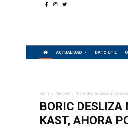
ACTUALIDAD
DATO ÚTIL
O
Home
Nacional
"boric desliza nueva crítica a kas
BORIC DESLIZA 
KAST, AHORA PO