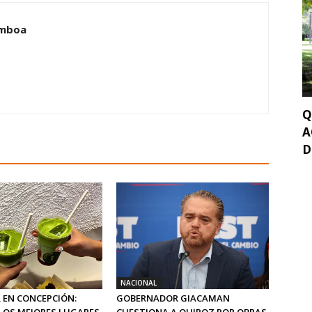
amboa
Q
A
D
NACIONAL
 EN CONCEPCIÓN:
GOBERNADOR GIACAMAN
LOS MEJORES LUGARES
CUESTIONA A QUIROZ POR OBRAS