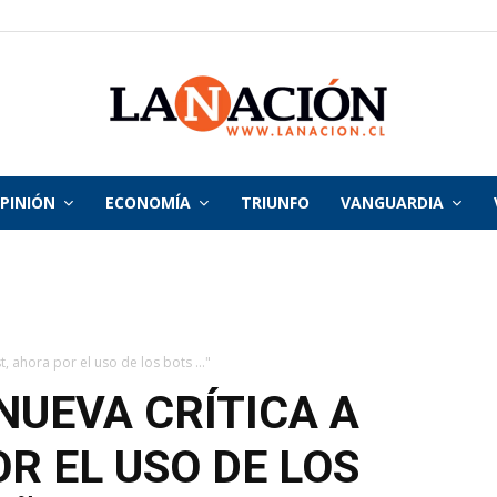
PINIÓN
ECONOMÍA
TRIUNFO
VANGUARDIA
La
Nación
t, ahora por el uso de los bots ..."
NUEVA CRÍTICA A
R EL USO DE LOS